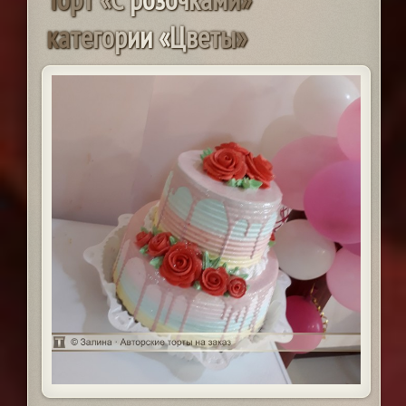
к
а
т
е
г
о
р
и
и
«
Ц
в
е
т
ы
»