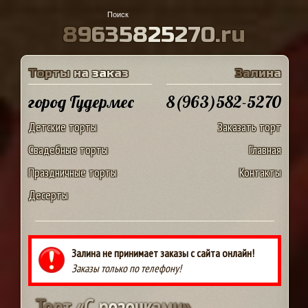
8
9
6
3
5
8
2
5
2
7
0
.
r
u
Т
о
р
т
ы
н
а
з
а
к
а
з
З
а
л
и
н
а
город Гудермес
8(963)582-5270
Детские торты
Заказать торт
Свадебные торты
Главная
Праздничные торты
Контакты
Десерты
Залина не принимает заказы с сайта онлайн!
Заказы только по телефону!
Т
о
р
т
«
С
р
о
з
о
ч
к
а
м
и
»