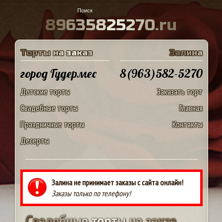
8
9
6
3
5
8
2
5
2
7
0
.
r
u
Т
о
р
т
ы
н
а
з
а
к
а
з
З
а
л
и
н
а
город Гудермес
8(963)582-5270
Детские торты
Заказать торт
Свадебные торты
Главная
Праздничные торты
Контакты
Десерты
Залина не принимает заказы с сайта онлайн!
Заказы только по телефону!
С
в
а
д
е
б
н
ы
е
т
о
р
т
ы
н
а
з
а
к
а
з