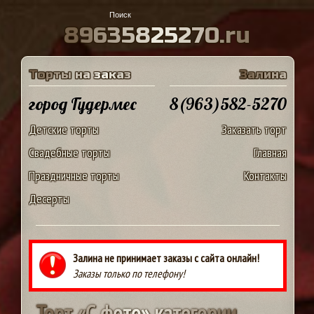
8
9
6
3
5
8
2
5
2
7
0
.
r
u
Т
о
р
т
ы
н
а
з
а
к
а
з
З
а
л
и
н
а
город Гудермес
8(963)582-5270
Детские торты
Заказать торт
Свадебные торты
Главная
Праздничные торты
Контакты
Десерты
Залина не принимает заказы с сайта онлайн!
Заказы только по телефону!
Т
о
р
т
«
С
ф
о
т
о
»
к
а
т
е
г
о
р
и
и