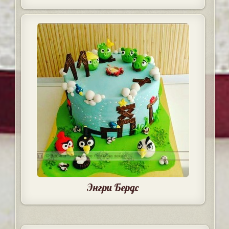
Энгри Бердс