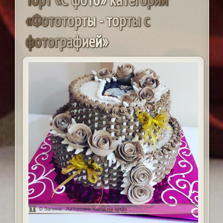
«
Ф
о
т
о
т
о
р
т
ы
-
т
о
р
т
ы
с
ф
о
т
о
г
р
а
ф
и
е
й
»