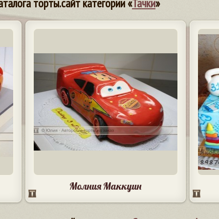
аталога торты.сайт категории «
Тачки
»
Молния Маккуин