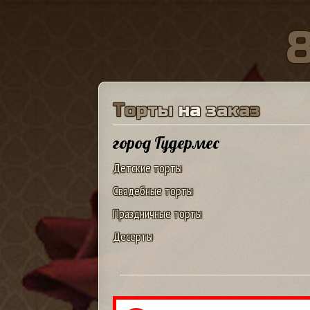
Т
о
р
т
ы
н
а
з
а
к
а
з
город Гудермес
Детские торты
Свадебные торты
Праздничные торты
Десерты