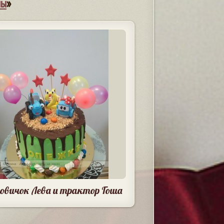
мы
»
зовичок Лева и трактор Гоша