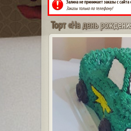
Залина не принимает заказы с сайта 
Заказы только по телефону!
Т
о
р
т
«
Н
а
д
е
н
ь
р
о
ж
д
е
н
и