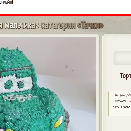
онлайн!
я
м
а
л
ь
ч
и
к
а
»
к
а
т
е
г
о
р
и
и
«
Т
а
ч
к
и
»
Торт
На день ро
машины - на
капоте можн