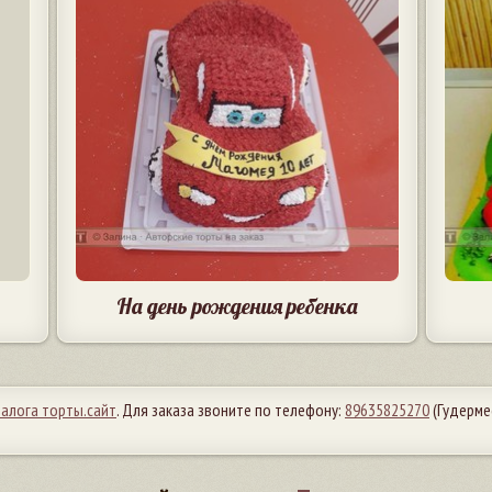
На день рождения ребенка
талога торты.сайт
. Для заказа звоните по телефону:
89635825270
(Гудерме