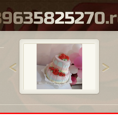
8
9
6
3
5
8
2
5
2
7
0
.
r