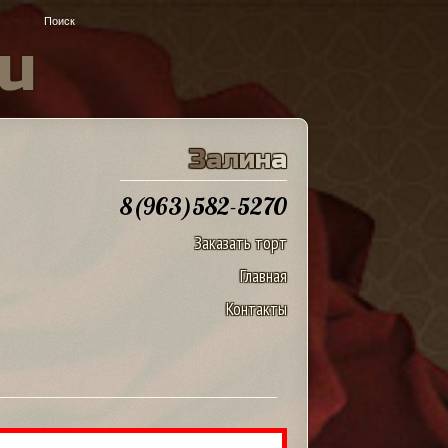
u
З
а
л
и
н
а
8(963)582-5270
Заказать торт
Главная
Контакты